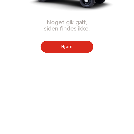
Noget gik galt,
siden findes ikke.
Hjem