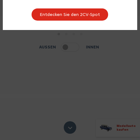
Entdecken Sie den 2CV‑Spot
1
2
3
4
AUSSEN
INNEN
Modellauto
kaufen