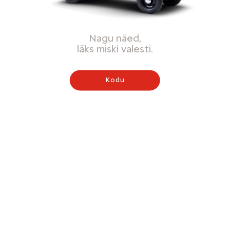
Nagu näed,
läks miski valesti.
Kodu