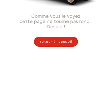
Comme vous le voyez
cette page ne tourne pas rond…
Désolé !
retour à l'accueil