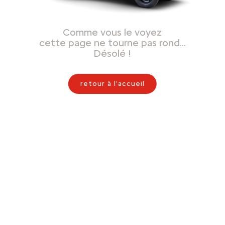
Comme vous le voyez
cette page ne tourne pas rond…
Désolé !
retour à l'accueil