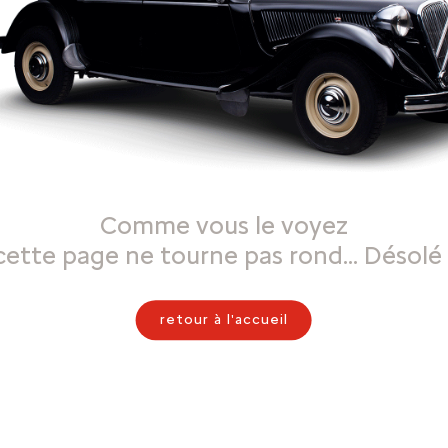
Comme vous le voyez
cette page ne tourne pas rond… Désolé 
retour à l'accueil