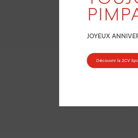
PIMP
JOYEUX ANNIVE
Découvrir la 2CV Sp