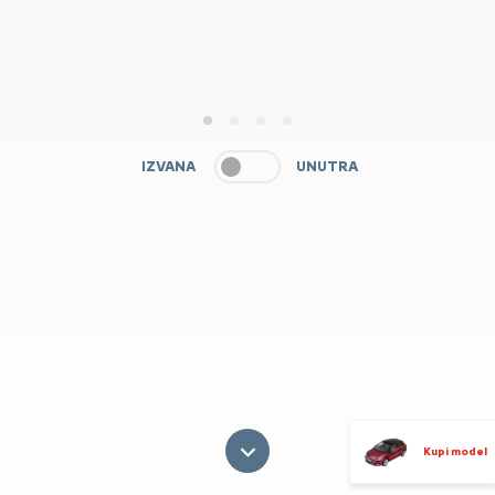
1
2
3
4
IZVANA
UNUTRA
Kupi model