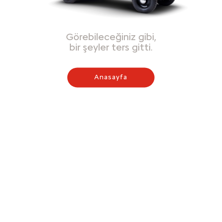
Görebileceğiniz gibi,
bir şeyler ters gitti.
Anasayfa