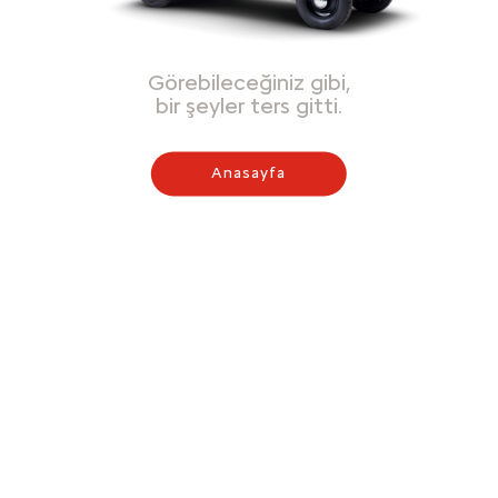
Görebileceğiniz gibi,
bir şeyler ters gitti.
Anasayfa