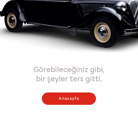
Görebileceğiniz gibi,
bir şeyler ters gitti.
Anasayfa