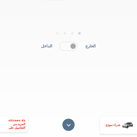
4
3
2
1
الخارج
الداخل
citroen.dz
المزيد من
شراء نموذج
التفاصيل على